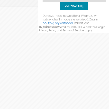
ZAPISZ SIĘ
Dołączam do newslettera. Wiem, że w
WYŚLIJ WIADOMOŚĆ
każdej chwili mogę się wypisać. Znam
politykę prywatności.
Rabat jest
jednorazowy.
This site is protected by reCAPTCHA and the Google
Privacy Policy
and
Terms of Service
apply.