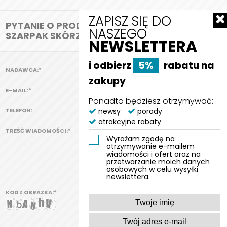
ZAPISZ SIĘ DO
PYTANIE O PRODUKT:
NASZEGO
SZARPAK SKÓRZANY JULIUS-K9®
NEWSLETTERA
i odbierz
5%
rabatu na
NADAWCA:
*
zakupy
E-MAIL:
*
Ponadto będziesz otrzymywać:
TELEFON:
newsy
porady
atrakcyjne rabaty
TREŚĆ WIADOMOŚCI:
*
Wyrażam zgodę na
otrzymywanie e-mailem
wiadomości i ofert oraz na
przetwarzanie moich danych
osobowych w celu wysyłki
newslettera.
KOD Z OBRAZKA:
*