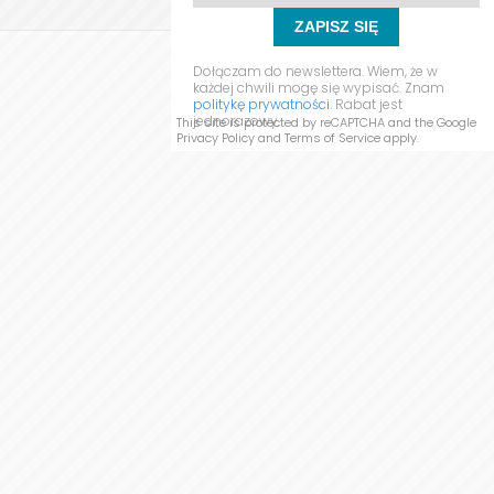
ZAPISZ SIĘ
Dołączam do newslettera. Wiem, że w
WYŚLIJ WIADOMOŚĆ
każdej chwili mogę się wypisać. Znam
politykę prywatności.
Rabat jest
jednorazowy.
This site is protected by reCAPTCHA and the Google
Privacy Policy
and
Terms of Service
apply.