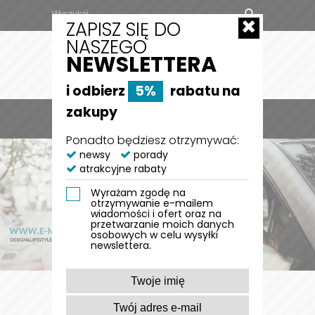
ZAPISZ SIĘ DO
NASZEGO
NEWSLETTERA
i odbierz
5%
rabatu na
zakupy
MENU
0
Ponadto będziesz otrzymywać:
newsy
porady
atrakcyjne rabaty
Wyrażam zgodę na
otrzymywanie e-mailem
wiadomości i ofert oraz na
przetwarzanie moich danych
osobowych w celu wysyłki
newslettera.
PRODUKTY POLECANE