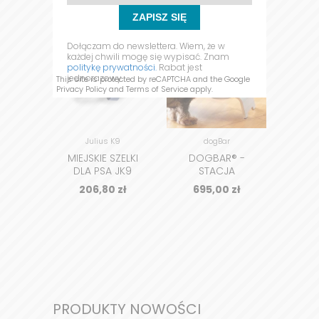
ZAPISZ SIĘ
Dołączam do newslettera. Wiem, że w
każdej chwili mogę się wypisać. Znam
politykę prywatności.
Rabat jest
ZOBACZ
ZOBACZ
Z
jednorazowy.
This site is protected by reCAPTCHA and the Google
Privacy Policy
and
Terms of Service
apply.
Julius K9
dogBar
UN
MIEJSKIE SZELKI
DOGBAR® -
MESH 
DLA PSA JK9
STACJA
STREET
KARMIENIA DLA
TRAN
206,80
zł
695,00
zł
3
PSA
DL
PRODUKTY NOWOŚCI