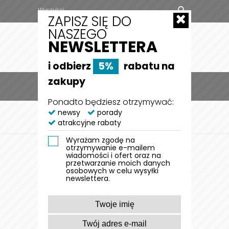
ZAPISZ SIĘ DO
NASZEGO
NEWSLETTERA
i odbierz
5%
rabatu na
zakupy
MENU
0
Ponadto będziesz otrzymywać:
STRONA GŁÓWNA
newsy
porady
DLA KOTA
AKCESORIA DLA
atrakcyjne rabaty
KOTA
SZELKI I SMYCZE DLA KOTA
Wyrażam zgodę na
SZELKI I SMYCZE DLA
otrzymywanie e-mailem
wiadomości i ofert oraz na
KOTA
przetwarzanie moich danych
osobowych w celu wysyłki
newslettera.
FILTRUJ WYNIKI