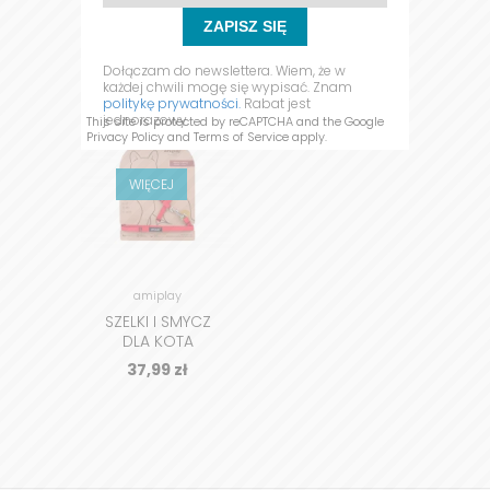
Sortuj po:
ZAPISZ SIĘ
Dołączam do newslettera. Wiem, że w
każdej chwili mogę się wypisać. Znam
politykę prywatności.
Rabat jest
jednorazowy.
This site is protected by reCAPTCHA and the Google
Privacy Policy
and
Terms of Service
apply.
WIĘCEJ
amiplay
SZELKI I SMYCZ
DLA KOTA
37,99
zł