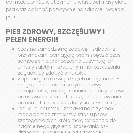
co może pomóc w utrzymaniu właściwej masy ciała
psa oraz wpłynąć pozytywnie na zdrowie Twojego
psa.
PIES ZDROWY, SZCZĘŚLIWY I
PEŁEN ENERGII!
czas na samodzielną zabawę - zabawki z
przysmakami pomagają psom spędzić czas
samodzielnie, jednocześnie utrzymują ich
umysły zajętymi i skupionymi na rozwiązaniu
zagadki, by zdobyć smakołyk;
wspomagają rozwój różnych umiejętności -
mogą pomóc psom uczyć się nowych
umiejętności, takich jak naciskanie przycisków,
przesuwanie elementów czy manipulowanie
przedmiotami w celu zdobycia przysmaku;
redukują lęk i stres - zabawki na przysmaki
mogą pomóc zmniejszyć stres u psów,
szczególnie tych, które mają tendencje do
nadmiernego gryzienia, szczekania czy
drapania. Skupienie się na zabawce i