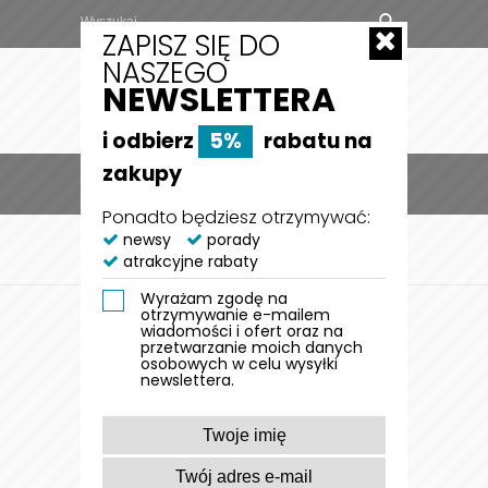
ZAPISZ SIĘ DO
NASZEGO
NEWSLETTERA
i odbierz
5%
rabatu na
zakupy
MENU
0
Ponadto będziesz otrzymywać:
STRONA GŁÓWNA
newsy
porady
DLA PSA
ZABAWKI DLA PSA
atrakcyjne rabaty
ZABAWKI Z PRZYSMAKAMI
Wyrażam zgodę na
ZABAWKI Z
otrzymywanie e-mailem
wiadomości i ofert oraz na
PRZYSMAKAMI
przetwarzanie moich danych
osobowych w celu wysyłki
newslettera.
FILTRUJ WYNIKI