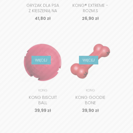
GRYZAK DLA PSA
KONG® EXTREME -
Z KIESZENIĄ NA
ROZM.S
PRZYSMAKI
41,80
zł
26,90
zł
WIĘCEJ
WIĘCEJ
KONG
KONG
KONG BISCUIT
KONG GOODIE
BALL
BONE
39,99
zł
39,90
zł