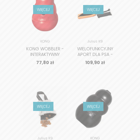
WIĘCEJ
WIĘCEJ
KONG
Julius K9
KONG WOBBLER -
WIELOFUNKCYJNY
INTERAKTYWNY
APORT DLA PSA -
DYSTRYBUTOR
JK9®
77,80
zł
109,90
zł
SMAKOŁYKÓW
MULTIDUMMY
WIĘCEJ
WIĘCEJ
Julius K9
KONG