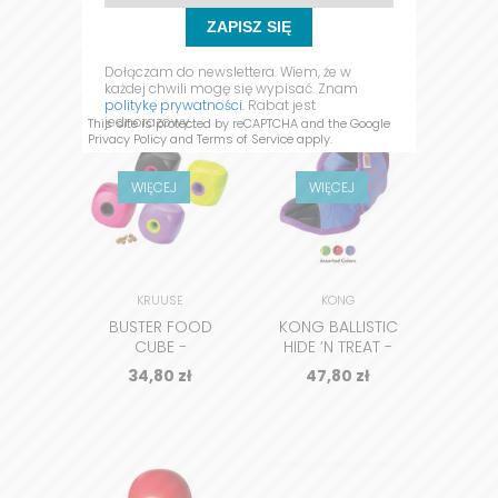
Sortuj po:
ZAPISZ SIĘ
Dołączam do newslettera. Wiem, że w
każdej chwili mogę się wypisać. Znam
politykę prywatności.
Rabat jest
jednorazowy.
This site is protected by reCAPTCHA and the Google
Privacy Policy
and
Terms of Service
apply.
WIĘCEJ
WIĘCEJ
KRUUSE
KONG
BUSTER FOOD
KONG BALLISTIC
CUBE -
HIDE ’N TREAT -
INTERAKTYWNA
ZABAWKA
34,80
zł
47,80
zł
KOSTKA NA
EDUKACYJNA DLA
PRZYSMAKI DLA
PSA
PSA