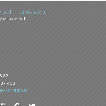
cjach i rabatach
y adres e-mail
8 82
037 458
@E-MORDKA.PL