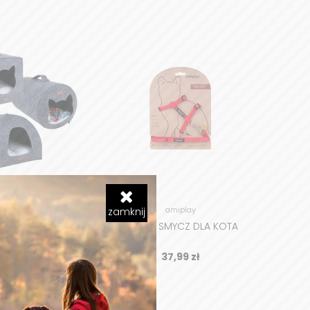
amiplay
amiplay
zamknij
E LEGOWISKO DLA
SZELKI I SMYCZ DLA KOTA
 2W1 - HYGGE
149,99
zł
37,99
zł