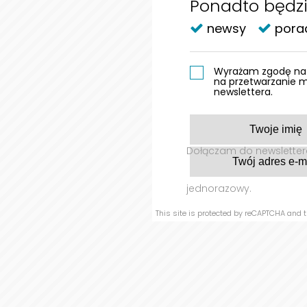
Ponadto będzi
Amip
newsy
pora
proj
włóki
Wyrażam zgodę na 
Hasł
na przetwarzanie 
newslettera.
markę
Cele
amip
Dołączam do newslettera
Wspó
pozw
jednorazowy.
This site is protected by reCAPTCHA and 