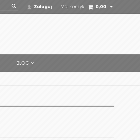
Zaloguj
Mój koszyk:
0,00
zł
BLOG