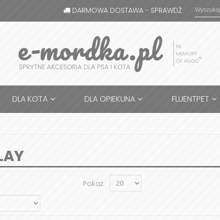
DARMOWA DOSTAWA - SPRAWDŹ
DLA KOTA
DLA OPIEKUNA
FLUENTPET
LAY
Pokaż: