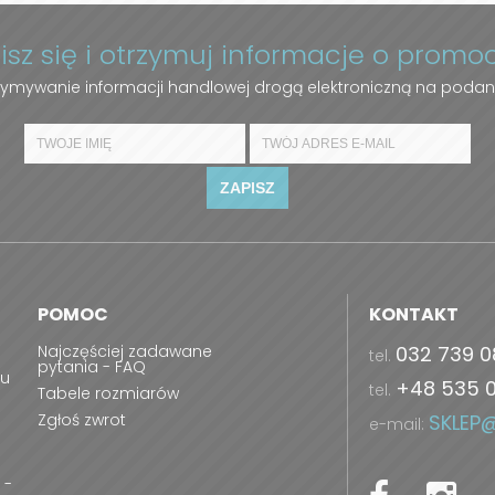
pisz się i otrzymuj informacje o promo
ymywanie informacji handlowej drogą elektroniczną na podan
ZAPISZ
POMOC
KONTAKT
Najczęściej zadawane
032 739 0
tel.
pytania - FAQ
ru
+48 535 
tel.
Tabele rozmiarów
Zgłoś zwrot
SKLEP
e-mail:
 -