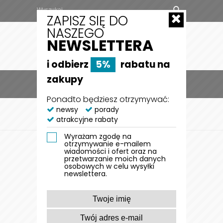
ZAPISZ SIĘ DO
NASZEGO
NEWSLETTERA
i odbierz
5%
rabatu na
zakupy
MENU
0
Ponadto będziesz otrzymywać:
STRONA GŁÓWNA
newsy
porady
PRODUCENCI
atrakcyjne rabaty
CARTONPETS
Wyrażam zgodę na
CARTONPETS
otrzymywanie e-mailem
wiadomości i ofert oraz na
przetwarzanie moich danych
osobowych w celu wysyłki
newslettera.
FILTRUJ WYNIKI
Sortuj po: