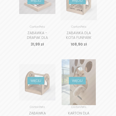
WIĘCEJ
WIĘCEJ
CartonPets
CartonPets
ZABAWKA -
ZABAWKA DLA
DRAPAK DLA
KOTA FUNPARK
KOTA TOM
BALL Z
31,99
zł
108,90
zł
DREWNIANYMI
KULECZKAMI
WIĘCEJ
WIĘCEJ
CartonPets
CartonPets
ZABAWKA
KARTON DLA