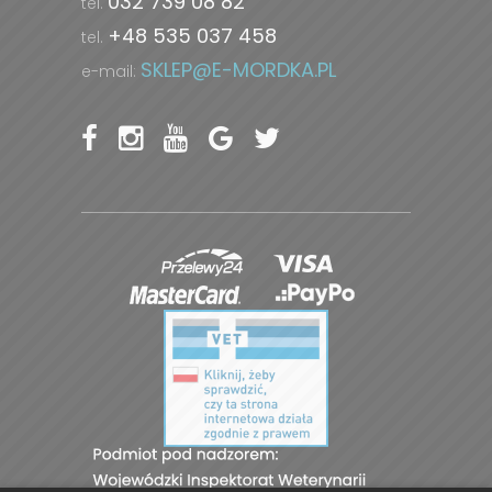
032 739 08 82
tel.
+48 535 037 458
tel.
SKLEP@E-MORDKA.PL
e-mail: