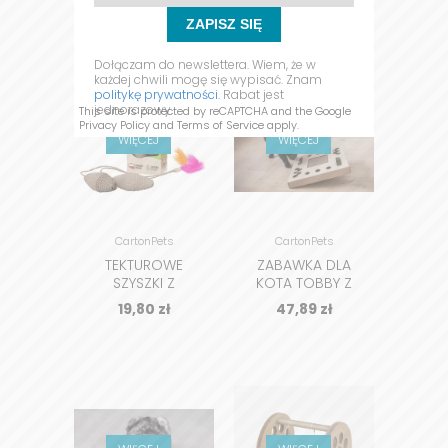
ZAPISZ SIĘ
Dołączam do newslettera. Wiem, że w
każdej chwili mogę się wypisać. Znam
politykę prywatności.
Rabat jest
jednorazowy.
This site is protected by reCAPTCHA and the Google
Privacy Policy
and
Terms of Service
apply.
WIĘCEJ
WIĘCEJ
CartonPets
CartonPets
TEKTUROWE
ZABAWKA DLA
SZYSZKI Z
KOTA TOBBY Z
PIÓRKIEM I
DRAPAKIEM I
19,80
zł
47,89
zł
KOCIMIĘTKĄ DLA
LABIRYNTEM KULEK
KOTA