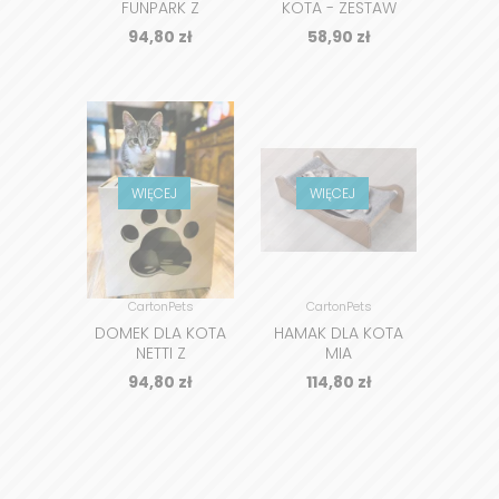
FUNPARK Z
KOTA - ZESTAW
DRAPAKIEM
TWINS
94,80
zł
58,90
zł
WIĘCEJ
WIĘCEJ
CartonPets
CartonPets
DOMEK DLA KOTA
HAMAK DLA KOTA
NETTI Z
MIA
DRAPAKIEM
94,80
zł
114,80
zł