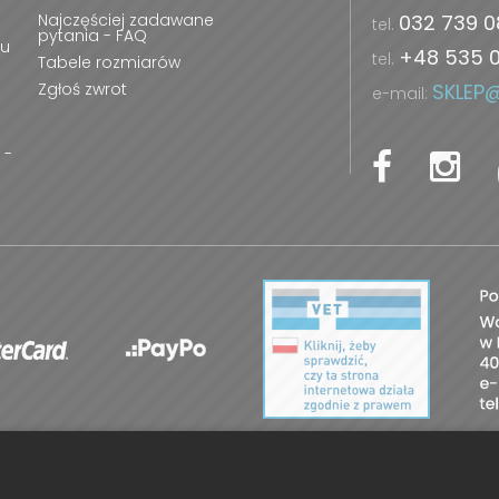
Najczęściej zadawane
032 739 0
tel.
pytania - FAQ
ru
+48 535 
tel.
Tabele rozmiarów
Zgłoś zwrot
SKLEP
e-mail:
 -
 2026E-MORDKA.PL
|
PROJEKT I OPROGRAMOWANIE SKLEPU:
EBE