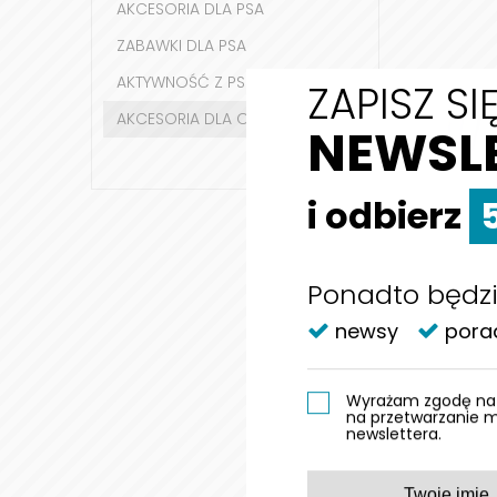
AKCESORIA DLA PSA
ZABAWKI DLA PSA
AKTYWNOŚĆ Z PSEM
AKCESORIA DLA OPIEKUNA
ZAPISZ S
NEWSL
i odbierz
Ponadto będzi
RĘKAWIC
newsy
pora
DO
Wyrażam zgodę na 
na przetwarzanie 
newslettera.