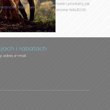
d jej skrzydeł pochodzą takie marki i produkty jak
we piłki LIKER czy akcesoria spacerowe WAUDOG
rywatności.
Rabat jest
cjach i rabatach
y adres e-mail