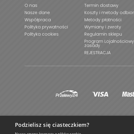
O nas
Termin dostawy
Nasze dane
Koszty i metody odbio
Współpraca
Metody płatności
Polityka prywatności
Wymiany i zwroty
Polityka cookies
Regulamin sklepu
Program Lojalnościowy
zasady
REJESTRACJA
Podzielisz się ciasteczkiem?
©
Nasza strona korzysta z plików cookie.