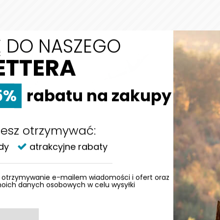
IĘ DO NASZEGO
ETTERA
5%
rabatu na zakupy
esz otrzymywać:
COLLAR
COLLAR
E TRENINGOWE
ODBLASKOWA NERKA NA
dy
atrakcyjne rabaty
G PULLER
SPACER Z PSEM - WAUDOG
19,99
zł
109,99
zł
otrzymywanie e-mailem wiadomości i ofert oraz
moich danych osobowych w celu wysyłki