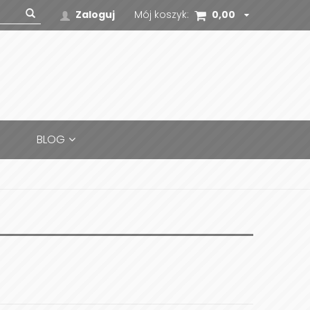
Zaloguj
Mój koszyk:
0,00
zł
BLOG