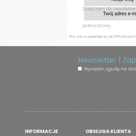
Firm
dobr
oraz
Dołączam do newslettera
jednorazowy.
This site is protected by reCAPTCHA and 
Newsletter | Za
Wyrażam zgodę na otrz
INFORMACJE
OBSŁUGA KLIENTA