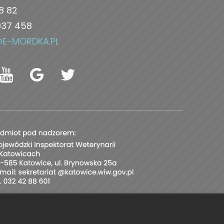
8 82
037 458
@E-MORDKA.PL
XO