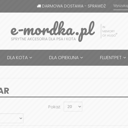
DARMOWA DOSTAWA - SPRAWDŹ
DLA KOTA
DLA OPIEKUNA
FLUENTPET
AR
Pokaż: