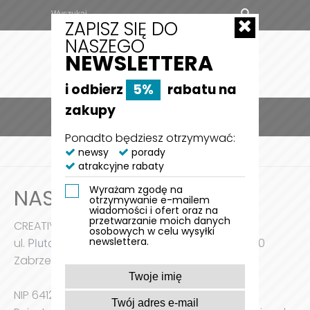
ZAPISZ SIĘ DO
NASZEGO
NEWSLETTERA
i odbierz
5%
rabatu na
zakupy
MENU
0
Ponadto będziesz otrzymywać:
STRONA GŁÓWNA
newsy
porady
NASZE DANE
atrakcyjne rabaty
Wyrażam zgodę na
NASZE DANE
otrzymywanie e-mailem
wiadomości i ofert oraz na
przetwarzanie moich danych
CREATIVO GROUP sp. z o.o.
osobowych w celu wysyłki
newslettera.
ul.
, 41-800
Plutonowego R. Szkubacza
12
/
A1-A2
Zabrze
NIP 6412533068 | Regon 243689789