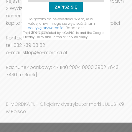
Rejestr przedsiębiorców: Sąd Rejonowy w Gliwicach,
ZAPISZ SIĘ
X Wydział Gospodarczy KRS
numer KRS: 526297
Dołączam do newslettera. Wiem, że w
kapitał zakładowy 5.000,00 zł opłacony w całości
każdej chwili mogę się wypisać. Znam
politykę prywatności.
Rabat jest
jednorazowy.
This site is protected by reCAPTCHA and the Google
Kontakt do nas:
Privacy Policy
and
Terms of Service
apply.
tel. 032 739 08 82
e-mail: sklep@e-mordka.pl
Rachunek bankowy: 47 1140 2004 0000 3902 7643
7436 [mBank]
E-MORDKA.PL - Oficjalny dystrybutor marki JULIUS-K9
w Polsce