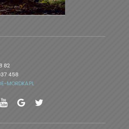
8 82
037 458
@E-MORDKA.PL