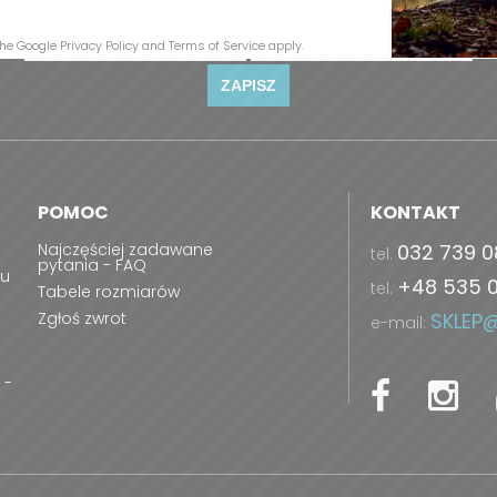
the Google
Privacy Policy
and
Terms of Service
apply.
ZAPISZ
POMOC
KONTAKT
Najczęściej zadawane
032 739 0
tel.
pytania - FAQ
ru
+48 535 
tel.
Tabele rozmiarów
Zgłoś zwrot
SKLEP
e-mail:
 -