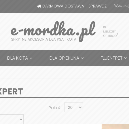
DARMOWA DOSTAWA - SPRAWDŹ
DLA KOTA
DLA OPIEKUNA
FLUENTPET
XPERT
Pokaż: