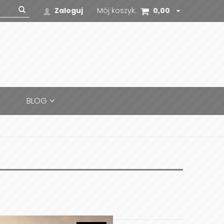
Zaloguj
Mój koszyk:
0,00
zł
BLOG