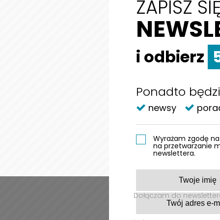
ZAPISZ S
NEWSL
i odbierz
VetE
Sięg
Ponadto będzi
W Po
newsy
pora
i pr
i op
rezu
Wyrażam zgodę na 
na przetwarzanie 
newslettera.
Dołączam do newslettera
Newsletter | Za
Wyrażam zgodę na otrz