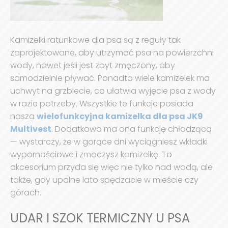
Kamizelki ratunkowe dla psa są z reguły tak
zaprojektowane, aby utrzymać psa na powierzchni
wody, nawet jeśli jest zbyt zmęczony, aby
samodzielnie pływać. Ponadto wiele kamizelek ma
uchwyt na grzbiecie, co ułatwia wyjęcie psa z wody
w razie potrzeby. Wszystkie te funkcje posiada
nasza
wielofunkcyjna kamizelka dla psa JK9
Multivest
. Dodatkowo ma ona funkcję chłodzącą
— wystarczy, że w gorące dni wyciągniesz wkładki
wypornościowe i zmoczysz kamizelkę. To
akcesorium przyda się więc nie tylko nad wodą, ale
także, gdy upalne lato spędzacie w mieście czy
górach.
UDAR I SZOK TERMICZNY U PSA