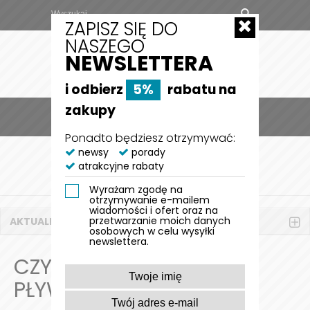
ZAPISZ SIĘ DO
NASZEGO
NEWSLETTERA
i odbierz
5%
rabatu na
zakupy
MENU
0
Ponadto będziesz otrzymywać:
STRONA GŁÓWNA
newsy
porady
AKTUALNOŚCI
atrakcyjne rabaty
CODZIENNOŚĆ Z PUPILEM
CZY KAŻDY PIES
POTRAFI PŁYWAĆ?
Wyrażam zgodę na
otrzymywanie e-mailem
wiadomości i ofert oraz na
przetwarzanie moich danych
AKTUALNOŚCI
osobowych w celu wysyłki
newslettera.
CZY KAŻDY PIES POTRAFI
PŁYWAĆ?