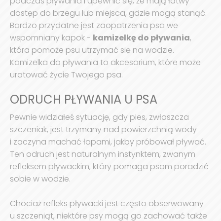
podczas pływania i upewnić się, że mają łatwy
dostęp do brzegu lub miejsca, gdzie mogą stanąć.
Bardzo przydatne jest zaopatrzenia psa we
wspomniany kapok -
kamizelkę do pływania
,
która pomoże psu utrzymać się na wodzie.
Kamizelka do pływania to akcesorium, które może
uratować życie Twojego psa.
ODRUCH PŁYWANIA U PSA
Pewnie widziałeś sytuację, gdy pies, zwłaszcza
szczeniak, jest trzymany nad powierzchnią wody
i zaczyna machać łapami, jakby próbował pływać.
Ten odruch jest naturalnym instynktem, zwanym
refleksem pływackim, który pomaga psom poradzić
sobie w wodzie.
Chociaż refleks pływacki jest często obserwowany
u szczeniąt, niektóre psy mogą go zachować także