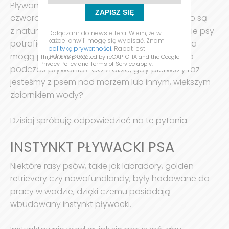
Pływanie to aktywność, którą wiele naszych
ZAPISZ SIĘ
czworonożnych przyjaciół uwielbia. Psy często są
z natury doskonałymi pływakami. Czy wszystkie psy
Dołączam do newslettera. Wiem, że w
każdej chwili mogę się wypisać. Znam
potrafią pływać? Skąd wiedzą Jakie akcesoria
politykę prywatności.
Rabat jest
mogą poprawić ich komfort i bezpieczeństwo
jednorazowy.
This site is protected by reCAPTCHA and the Google
Privacy Policy
and
Terms of Service
apply.
podczas pływania? Co zrobić, gdy pierwszy raz
jesteśmy z psem nad morzem lub innym, większym
zbiornikiem wody?
Dzisiaj spróbuję odpowiedzieć na te pytania.
INSTYNKT PŁYWACKI PSA
Niektóre rasy psów, takie jak labradory, golden
retrievery czy nowofundlandy, były hodowane do
pracy w wodzie, dzięki czemu posiadają
wbudowany instynkt pływacki.