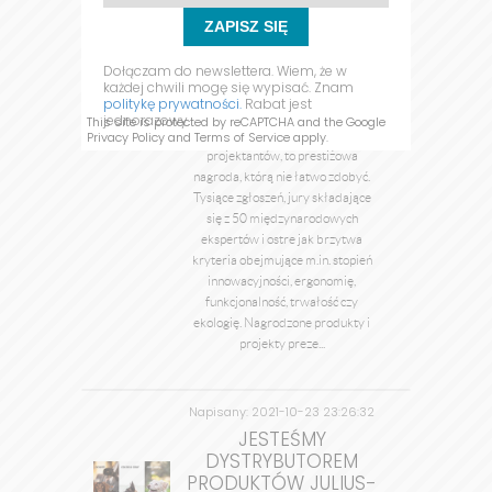
Napisany: 2022-10-24 01:14:55
ZAPISZ SIĘ
przez admin
NAJBARDZIEJ
NAGRADZANE SZELKI
Dołączam do newslettera. Wiem, że w
DLA PSA NA ŚWIECIE
każdej chwili mogę się wypisać. Znam
politykę prywatności.
Rabat jest
Oskar designu dla psich szelek Red
jednorazowy.
This site is protected by reCAPTCHA and the Google
Dot Design - marzy o niej wielu
Privacy Policy
and
Terms of Service
apply.
projektantów, to prestiżowa
nagroda, którą nie łatwo zdobyć.
Tysiące zgłoszeń, jury składające
się z 50 międzynarodowych
ekspertów i ostre jak brzytwa
kryteria obejmujące m.in. stopień
innowacyjności, ergonomię,
funkcjonalność, trwałość czy
ekologię. Nagrodzone produkty i
projekty preze...
Napisany: 2021-10-23 23:26:32
przez admin
JESTEŚMY
DYSTRYBUTOREM
PRODUKTÓW JULIUS-