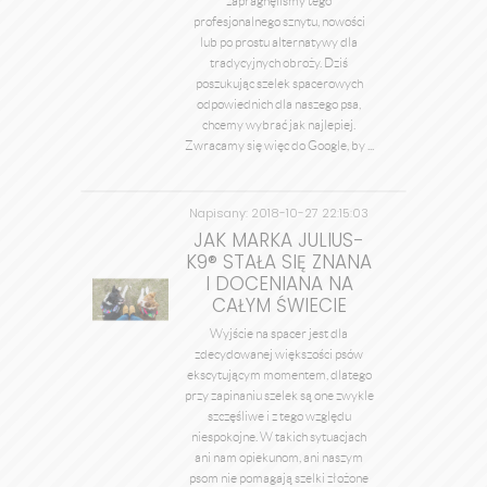
zapragnęliśmy tego
profesjonalnego sznytu, nowości
lub po prostu alternatywy dla
tradycyjnych obroży. Dziś
poszukując szelek spacerowych
odpowiednich dla naszego psa,
chcemy wybrać jak najlepiej.
Zwracamy się więc do Google, by ...
Napisany: 2018-10-27 22:15:03
przez admin
JAK MARKA JULIUS-
K9® STAŁA SIĘ ZNANA
I DOCENIANA NA
CAŁYM ŚWIECIE
Wyjście na spacer jest dla
zdecydowanej większości psów
ekscytującym momentem, dlatego
przy zapinaniu szelek są one zwykle
szczęśliwe i z tego względu
niespokojne. W takich sytuacjach
ani nam opiekunom, ani naszym
psom nie pomagają szelki złożone