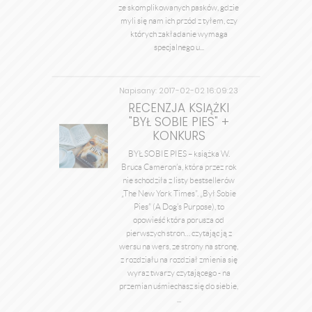
ze skomplikowanych pasków, gdzie
myli się nam ich przód z tyłem, czy
których zakładanie wymaga
specjalnego u...
Napisany: 2017-02-02 16:09:23
przez admin
RECENZJA KSIĄŻKI
"BYŁ SOBIE PIES" +
KONKURS
BYŁ SOBIE PIES – książka W.
Bruca Cameron’a, która przez rok
nie schodziła z listy bestsellerów
„The New York Times”. „Był Sobie
Pies” (A Dog’s Purpose), to
opowieść która porusza od
pierwszych stron… czytając ją z
wersu na wers, ze strony na stronę,
z rozdziału na rozdział zmienia się
wyraz twarzy czytającego - na
przemian uśmiechasz się do siebie,
...