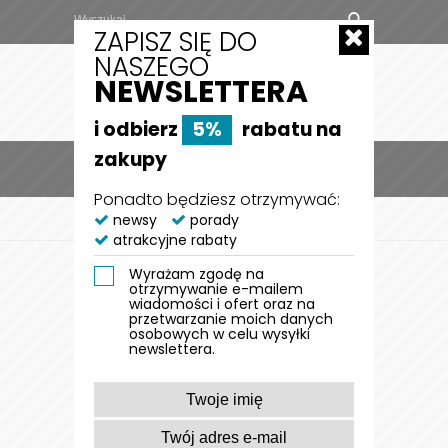
ZAPISZ SIĘ DO
NASZEGO
NEWSLETTERA
i odbierz
5%
rabatu na
zakupy
MENU
0
Ponadto będziesz otrzymywać:
STRONA GŁÓWNA
newsy
porady
AKTUALNOŚCI
NEWS
atrakcyjne rabaty
AKTUALNOŚCI
Wyrażam zgodę na
otrzymywanie e-mailem
wiadomości i ofert oraz na
przetwarzanie moich danych
osobowych w celu wysyłki
AKTUALNOŚCI
newslettera.
Sortuj po: