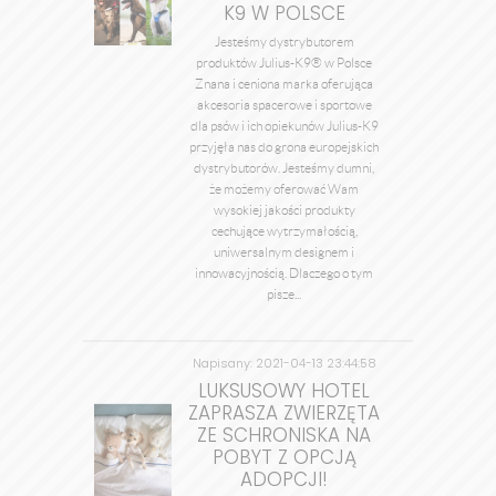
K9 W POLSCE
Jesteśmy dystrybutorem
produktów Julius-K9® w Polsce
Znana i ceniona marka oferująca
akcesoria spacerowe i sportowe
dla psów i ich opiekunów Julius-K9
przyjęła nas do grona europejskich
dystrybutorów. Jesteśmy dumni,
że możemy oferować Wam
wysokiej jakości produkty
cechujące wytrzymałością,
uniwersalnym designem i
innowacyjnością. Dlaczego o tym
pisze...
Napisany: 2021-04-13 23:44:58
przez admin
LUKSUSOWY HOTEL
ZAPRASZA ZWIERZĘTA
ZE SCHRONISKA NA
POBYT Z OPCJĄ
ADOPCJI!