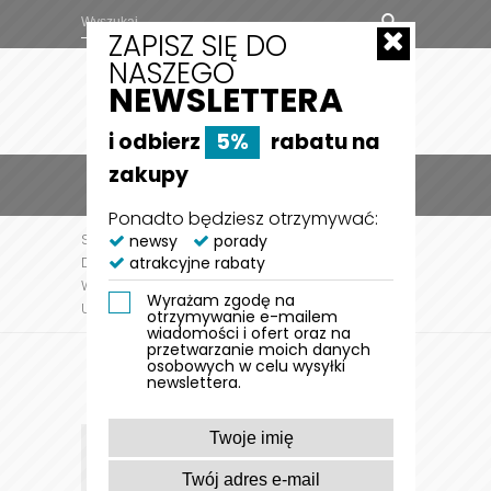
ZAPISZ SIĘ DO
NASZEGO
NEWSLETTERA
i odbierz
5%
rabatu na
zakupy
MENU
0
Ponadto będziesz otrzymywać:
STRONA GŁÓWNA
newsy
porady
DLA OPIEKUNA
AKCESORIA
atrakcyjne rabaty
DLA OPIEKUNA
AKCESORIA I GADŻETY
WYMIENNE WKŁADY DO ROLKI DO CZYSZCZENIA
Wyrażam zgodę na
UBRAŃ
otrzymywanie e-mailem
wiadomości i ofert oraz na
przetwarzanie moich danych
osobowych w celu wysyłki
newslettera.