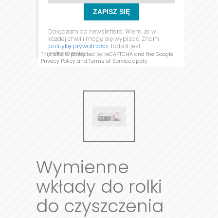
ZAPISZ SIĘ
Dołączam do newslettera. Wiem, że w
każdej chwili mogę się wypisać. Znam
politykę prywatności.
Rabat jest
jednorazowy.
This site is protected by reCAPTCHA and the Google
Privacy Policy
and
Terms of Service
apply.
Wymienne
wkłady do rolki
do czyszczenia