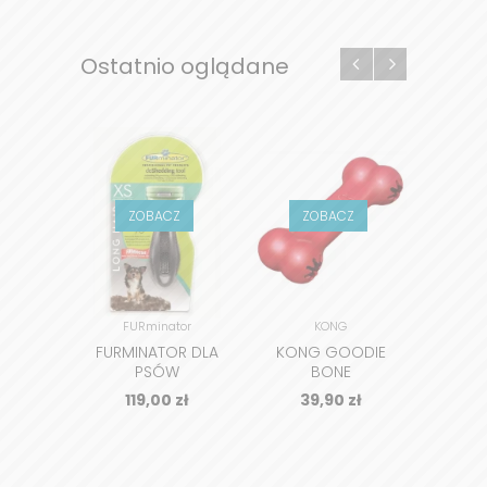
Ostatnio oglądane
ZOBACZ
ZOBACZ
Z
FURminator
KONG
FURMINATOR DLA
KONG GOODIE
KON
PSÓW
BONE
DŁUGOWŁOSYCH
119,00
zł
39,90
zł
3