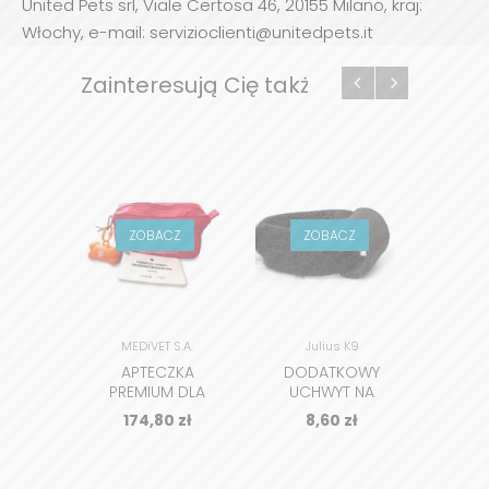
United Pets srl, Viale Certosa 46, 20155 Milano, kraj:
Włochy, e-mail: servizioclienti@unitedpets.it
Zainteresują Cię także
ZOBACZ
ZOBACZ
Z
MEDiVET S.A.
Julius K9
APTECZKA
DODATKOWY
BAND
PREMIUM DLA
UCHWYT NA
N
PUPILA -
LATARKĘ
SAMO
174,80
zł
8,60
zł
1
COVETRUS
G