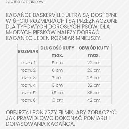
Tabela rozmiarów:
KAGAŃCE BASKERVILLE ULTRA SĄ DOSTĘPNE
W 6-CIU ROZMIARACH I SĄ PRZEZNACZONE
DLA TYPOWYCH DOROSŁYCH PSÓW. DLA
MŁODYCH PIESKÓW NALEŻY DOBRAĆ
KAGANIEC JEDEN ROZMIAR MNIEJSZY.
DŁUGOŚĆ KUFY
OBWÓD KUFY
ROZMIAR
max.
max.
rozm. 1
5 cm
22 cm
rozm. 2
6 cm
26 cm
rozm. 3
7 cm
28 cm
rozm. 4
8 cm
32 cm
rozm. 5
9,5 cm
36 cm
rozm. 6
10 cm
42 cm
OBEJRZYJ PONIŻSZY FILMIK, ABY ZOBACZYĆ
JAK PRAWIDŁOWO DOKONAĆ POMIARU I
DOPASOWANIA KAGAŃCA.