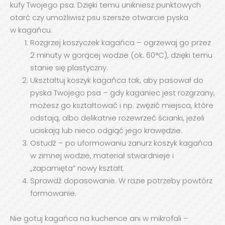
kufy Twojego psa. Dzięki temu unikniesz punktowych
otarć czy umożliwisz psu szersze otwarcie pyska
w kagańcu.
Rozgrzej koszyczek kagańca – ogrzewaj go przez
2 minuty w gorącej wodzie (ok. 60°C), dzięki temu
stanie się plastyczny.
Ukształtuj koszyk kagańca tak, aby pasował do
pyska Twojego psa – gdy kaganiec jest rozgrzany,
możesz go kształtować i np. zwęzić miejsca, które
odstają, albo delikatnie rozewrzeć ścianki, jeżeli
uciskają lub nieco odgiąć jego krawędzie.
Ostudź – po uformowaniu zanurz koszyk kagańca
w zimnej wodzie, materiał stwardnieje i
„zapamięta” nowy kształt.
Sprawdź dopasowanie. W razie potrzeby powtórz
formowanie.
Nie gotuj kagańca na kuchence ani w mikrofali –