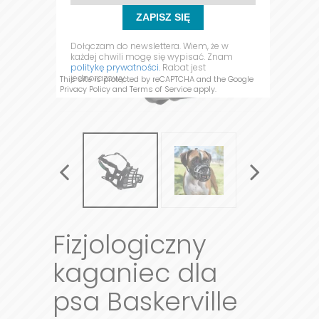
ZAPISZ SIĘ
Dołączam do newslettera. Wiem, że w
każdej chwili mogę się wypisać. Znam
politykę prywatności.
Rabat jest
jednorazowy.
This site is protected by reCAPTCHA and the Google
Privacy Policy
and
Terms of Service
apply.
Fizjologiczny
kaganiec dla
psa Baskerville