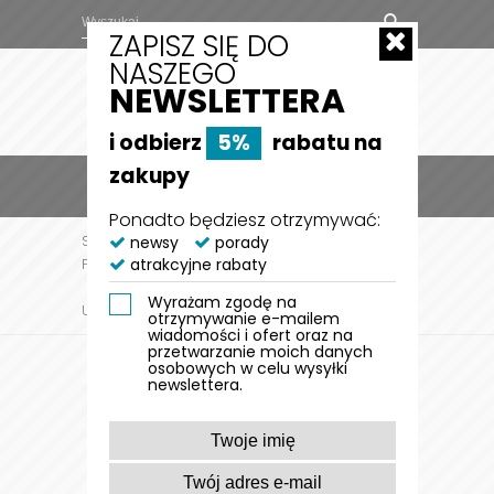
ZAPISZ SIĘ DO
NASZEGO
NEWSLETTERA
i odbierz
5%
rabatu na
zakupy
MENU
0
Ponadto będziesz otrzymywać:
STRONA GŁÓWNA
newsy
porady
DLA PSA
AKCESORIA DLA
atrakcyjne rabaty
PSA
SZELKI I UPRZĘŻE DO ZADAŃ SPECJALNYCH
FIZJOLOGICZNY KAGANIEC DLA PSA BASKERVILLE
Wyrażam zgodę na
ULTRA
otrzymywanie e-mailem
wiadomości i ofert oraz na
przetwarzanie moich danych
osobowych w celu wysyłki
newslettera.