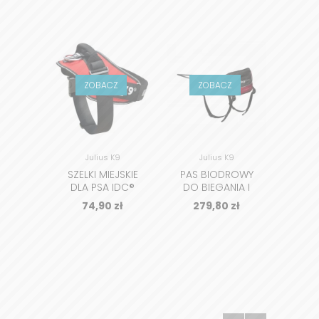
ZOBACZ
ZOBACZ
Z
Julius K9
Julius K9
SZELKI MIEJSKIE
PAS BIODROWY
DO
DLA PSA IDC®
DO BIEGANIA I
SIL
POWER 2.0
TREKKINGU Z
W
74,90
zł
279,80
zł
6
PSEM JK9® SPEED
SPOW
BELT
J