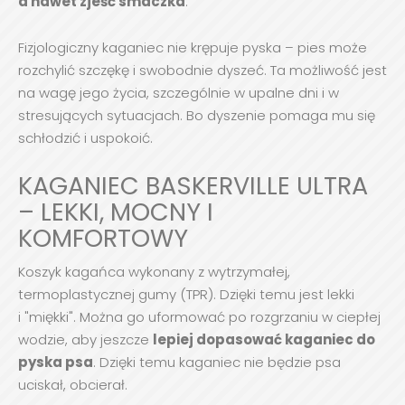
a nawet zjeść smaczka
.
Fizjologiczny kaganiec nie krępuje pyska – pies może
rozchylić szczękę i swobodnie dyszeć. Ta możliwość jest
na wagę jego życia, szczególnie w upalne dni i w
stresujących sytuacjach. Bo dyszenie pomaga mu się
schłodzić i uspokoić.
KAGANIEC BASKERVILLE ULTRA
– LEKKI, MOCNY I
KOMFORTOWY
Koszyk kagańca wykonany z wytrzymałej,
termoplastycznej gumy (TPR). Dzięki temu jest lekki
i "miękki". Można go uformować po rozgrzaniu w ciepłej
wodzie, aby jeszcze
lepiej dopasować kaganiec do
pyska psa
. Dzięki temu kaganiec nie będzie psa
uciskał, obcierał.