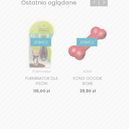
Ostatnio oglądane
ZOBACZ
ZOBACZ
Z
FURminator
KONG
FURMINATOR DLA
KONG GOODIE
KON
PSÓW
BONE
DŁUGOWŁOSYCH
119,00
zł
39,90
zł
3