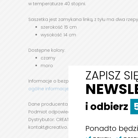
w temperaturze 40 stopni.
Saszetka jest zamykana linką, z tyłu ma dwa rzep
szerokość 15 cm
wysokość 14 cm
Dostępne kolory:
czarny
moro
ZAPISZ S
Informacje o bezpieczeństwie:
NEWSL
ogólne informacje dotyczące bezpieczeństwa
i odbierz
Dane producenta i podmiotów odpowiedzialnych 
Podmiot odpowiedzialny:
Dystrybutor: CREATIVO GROUP sp. z o.o., Bojkowska 4
Ponadto będzi
kontakt@creativo.pl