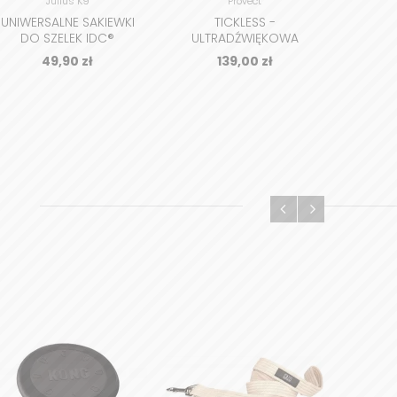
Julius K9
Provect
UNIWERSALNE SAKIEWKI
TICKLESS -
DO SZELEK IDC®
ULTRADŹWIĘKOWA
SAMOP
UNIVERSAL BAG
OCHRONA PRZED
ZWIE
49,90
zł
139,00
zł
KLESZCZAMI