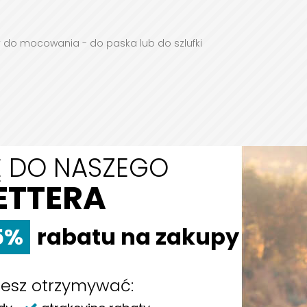
y do mocowania - do paska lub do szlufki
IĘ DO NASZEGO
ETTERA
5%
rabatu na zakupy
na rynku UE:
7A, 44-100 Gliwice, kraj: Polska, e-mail:
esz otrzymywać: