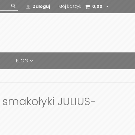
Zaloguj
Mój koszyk:
0,00
zł
BLOG
 smakołyki JULIUS-