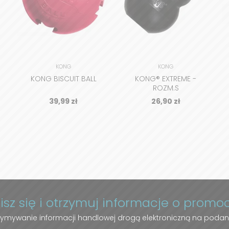
KONG
KONG
KONG BISCUIT BALL
KONG® EXTREME -
ROZM.S
39,99
zł
26,90
zł
pisz się i otrzymuj informacje o promo
ymywanie informacji handlowej drogą elektroniczną na podan