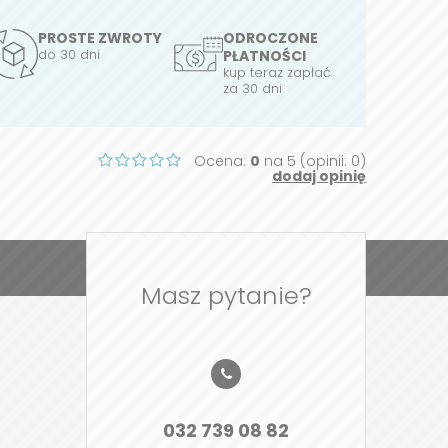
PROSTE ZWROTY
ODROCZONE
do 30 dni
PŁATNOŚCI
kup teraz zapłać
za 30 dni
Ocena:
0
na 5 (opinii: 0)
dodaj opinię
Masz pytanie?
032 739 08 82