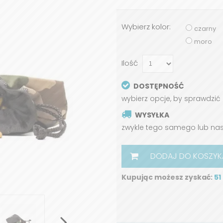
Wybierz kolor:
czarny
moro
Ilość
DOSTĘPNOŚĆ
wybierz opcje, by sprawdzić
WYSYŁKA
zwykle tego samego lub na
DODAJ DO KOSZYK
Kupując możesz zyskać:
51