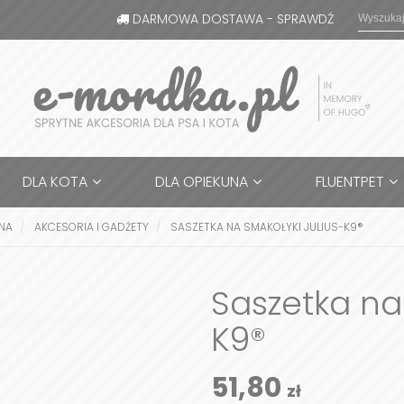
DARMOWA DOSTAWA - SPRAWDŹ
DLA KOTA
DLA OPIEKUNA
FLUENTPET
UNA
AKCESORIA I GADŻETY
SASZETKA NA SMAKOŁYKI JULIUS-K9®
Saszetka na
K9®
51,80
zł