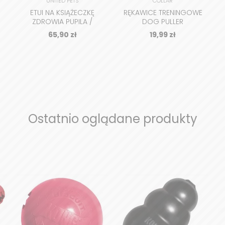
UNITED PETS
COLLAR
ETUI NA KSIĄŻECZKĘ
RĘKAWICE TRENINGOWE
ZDROWIA PUPILA /
DOG PULLER
PASZPORT
65,90
zł
19,99
zł
Ostatnio oglądane
produkty