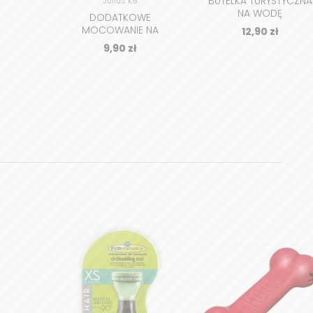
BUTELKA TURYSTYCZNA
Julius K9
NA WODĘ
DODATKOWE
MOCOWANIE NA
12,90
zł
PLAKIETKI Z NAPISAMI
9,90
zł