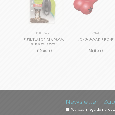
FURminator
KONG
FURMINATOR DLA PSÓW
KONG GOODIE BONE
DŁUGOWŁOSYCH
119,00
zł
39,90
zł
Newsletter | Za
Wyrażam zgodę na otrz