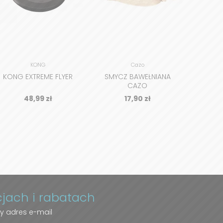
KONG
Cazo
KONG EXTREME FLYER
SMYCZ BAWEŁNIANA
CAZO
SAMOP
ZWIE
48,99
zł
17,90
zł
cjach i rabatach
y adres e-mail