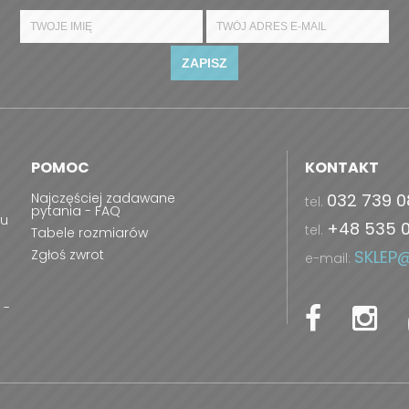
ZAPISZ
POMOC
KONTAKT
Najczęściej zadawane
032 739 0
tel.
pytania - FAQ
ru
+48 535 
tel.
Tabele rozmiarów
Zgłoś zwrot
SKLEP
e-mail:
 -