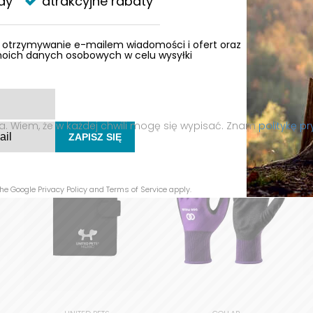
dy
atrakcyjne rabaty
otrzymywanie e-mailem wiadomości i ofert oraz
moich danych osobowych w celu wysyłki
Zainteresują Cię także
. Wiem, że w każdej chwili mogę się wypisać. Znam
politykę p
ZAPISZ SIĘ
the Google
Privacy Policy
and
Terms of Service
apply.