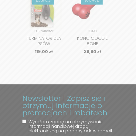
ZOBACZ
ZOBACZ
Z
FURminator
KONG
FURMINATOR DLA
KONG GOODIE
KON
PSÓW
BONE
DŁUGOWŁOSYCH
119,00
zł
39,90
zł
3
Newsletter | Zapisz się i
otrzymuj informacje o
promocjach i rabatach
Wyrażam zgodę na otrzymywanie
informacji handlowej drogą
elektroniczną na podany adres e-mail