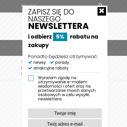
ZAPISZ SIĘ DO
NASZEGO
NEWSLETTERA
i odbierz
5%
rabatu na
zakupy
MENU
0
Ponadto będziesz otrzymywać:
STRONA GŁÓWNA
newsy
porady
DLA PSA
AKCESORIA DLA
atrakcyjne rabaty
PSA
AKCESORIA DO SZELEK JULIUS-K9®
PLAKIETKI JULIUS-K9 Z ODBLASKOWYM PASEM
Wyrażam zgodę na
otrzymywanie e-mailem
wiadomości i ofert oraz na
przetwarzanie moich danych
osobowych w celu wysyłki
newslettera.