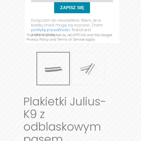
ZAPISZ SIĘ
Dołączam do newslettera. Wiem, że w
każdej chwili mogę się wypisać. Znam
politykę prywatności.
Rabat jest
jednorazowy.
This site is protected by reCAPTCHA and the Google
Privacy Policy
and
Terms of Service
apply.
Plakietki Julius-
K9 z
odblaskowym
pasem