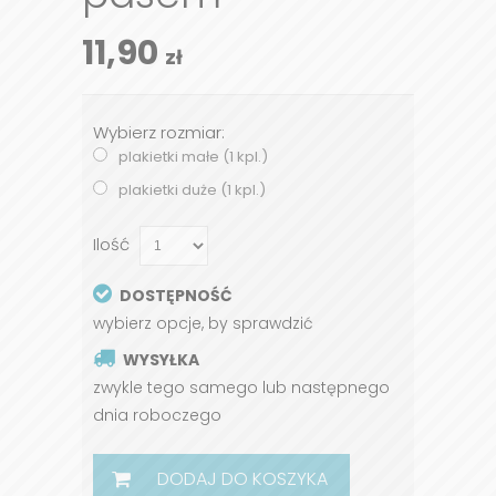
11,90
zł
Wybierz rozmiar:
plakietki małe (1 kpl.)
plakietki duże (1 kpl.)
Ilość
DOSTĘPNOŚĆ
wybierz opcje, by sprawdzić
WYSYŁKA
zwykle tego samego lub następnego
dnia roboczego
DODAJ DO KOSZYKA