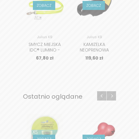
ZOBACZ
ZOBACZ
Z
Julius K9
Julius K9
MED
SMYCZ MIEJSKA
KAMIZELKA
AP
IDC® LUMINO -
NEOPRENOWA
PRE
1,2M
IDC® DLA PSA
P
67,80
zł
119,60
zł
1
CO
Ostatnio oglądane