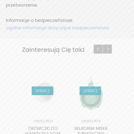
przetworzenie.
Informacje o bezpieczeństwie:
ogólne informacje dotyczące bezpieczeństwa
Zainteresują Cię także
ZOBACZ
ZOBACZ
Z
UNITED PETS
UNITED PETS
UN
DRZWICZKI DO
SKŁADANA MISKA
MAT
KUWETY DLA KOTA
TURYSTYCZNA
KUWET