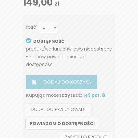
149,00
zł
Ilość
DOSTĘPNOŚĆ
produkt/wariant chwilowo niedostępny
- zamów powiadomienie o
dostępności
DODAJ DO KOSZYKA
Kupując możesz zyskać:
149 pkt.
DODAJ DO PRZECHOWALNI
POWIADOM O DOSTĘPNOŚCI
ZAPYTAJ O PRODUKT