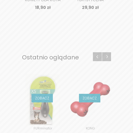
MINU
UNITED PETS - 3
P
18,90
zł
29,90
zł
4
ROZMIARY
Ostatnio oglądane
ZOBACZ
ZOBACZ
Z
FURminator
KONG