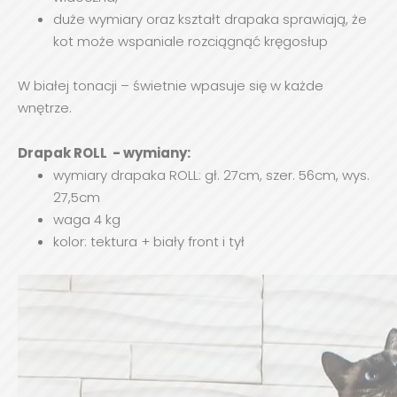
duże wymiary oraz kształt drapaka sprawiają, że
kot może wspaniale rozciągnąć kręgosłup
W białej tonacji – świetnie wpasuje się w każde
wnętrze.
Drapak ROLL - wymiany:
wymiary drapaka ROLL: gł. 27cm, szer. 56cm, wys.
27,5cm
waga 4 kg
kolor: tektura + biały front i tył