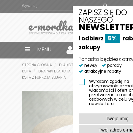
ZAPISZ SIĘ DO
NASZEGO
NEWSLETTE
i odbierz
5%
rab
zakupy
MENU
0
Ponadto będziesz otr
STRONA GŁÓWNA
DLA KOTA
AKCESORIA DLA
newsy
porady
atrakcyjne rabaty
KOTA
DRAPAKI DLA KOTA
ROLL - DRAPAK DLA
KOTA Z FUNKCJĄ BUJANIA
Wyrażam zgodę na
otrzymywanie e-ma
wiadomości i ofert o
przetwarzanie moic
osobowych w celu wy
newslettera.