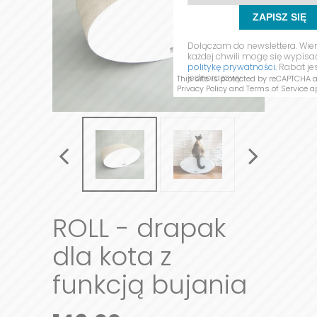
ZAPISZ SIĘ
Dołączam do newslettera. Wie
każdej chwili mogę się wypis
politykę prywatności.
Rabat je
jednorazowy.
This site is protected by reCAPTCHA 
Privacy Policy
and
Terms of Service
ap
ROLL - drapak
dla kota z
funkcją bujania