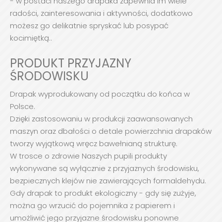
- w postaci naszego drapaka zapewnia im wiele
radości, zainteresowania i aktywności, dodatkowo
możesz go delikatnie spryskać lub posypać
kocimiętką..
PRODUKT PRZYJAZNY
ŚRODOWISKU
Drapak wyprodukowany od początku do końca w
Polsce.
Dzięki zastosowaniu w produkcji zaawansowanych
maszyn oraz dbałości o detale powierzchnia drapaków
tworzy wyjątkową wręcz bawełnianą strukturę.
W trosce o zdrowie Naszych pupili produkty
wykonywane są wyłącznie z przyjaznych środowisku,
bezpiecznych klejów nie zawierających formaldehydu.
Gdy drapak to produkt ekologiczny - gdy się zużyje,
można go wrzucić do pojemnika z papierem i
umożliwić jego przyjazne środowisku ponowne