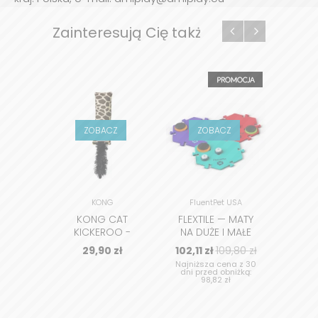
Zainteresują Cię także
ZOBACZ
ZOBACZ
Z
KONG
FluentPet USA
Ca
KONG CAT
FLEXTILE — MATY
ZAB
KICKEROO -
NA DUŻE I MAŁE
KOTA
ZABAWKA DLA
PRZYCISKI
DRA
29,90
zł
102,11
zł
109,80
zł
4
KOTA, KOPACZ
DŹWIĘKOWE DLA
LABIR
Najniższa cena z 30
PSA I KOTA
dni przed obniżką:
98,82 zł