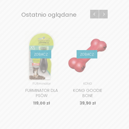
Ostatnio oglądane
ZOBACZ
ZOBACZ
Z
FURminator
KONG
FURMINATOR DLA
KONG GOODIE
KON
PSÓW
BONE
DŁUGOWŁOSYCH
119,00
zł
39,90
zł
3