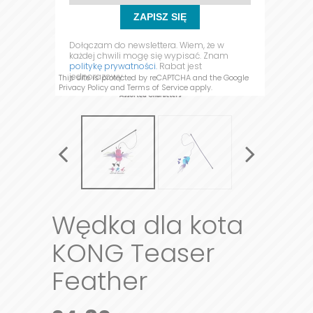
ZAPISZ SIĘ
Dołączam do newslettera. Wiem, że w
każdej chwili mogę się wypisać. Znam
politykę prywatności.
Rabat jest
jednorazowy.
This site is protected by reCAPTCHA and the Google
Privacy Policy
and
Terms of Service
apply.
Wędka dla kota
KONG Teaser
Feather