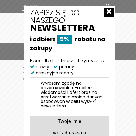
ZAPISZ SIĘ DO
NASZEGO
NEWSLETTERA
i odbierz
5%
rabatu na
zakupy
MENU
0
Ponadto będziesz otrzymywać:
STRONA GŁÓWNA
newsy
porady
DLA KOTA
AKCESORIA DLA
atrakcyjne rabaty
KOTA
ZABAWKI DLA KOTA
WĘDKA DLA KOTA
KONG TEASER FEATHER
Wyrażam zgodę na
otrzymywanie e-mailem
wiadomości i ofert oraz na
przetwarzanie moich danych
osobowych w celu wysyłki
newslettera.