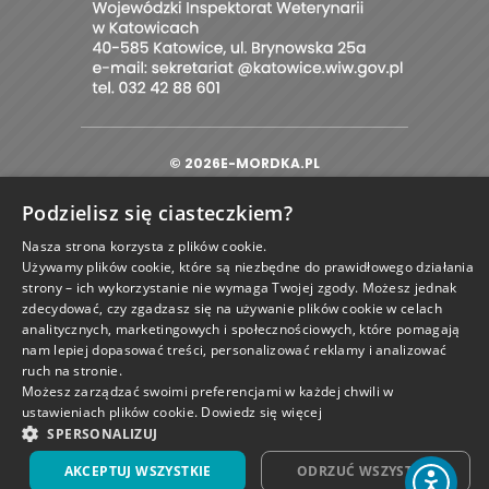
© 2026E-MORDKA.PL
PROJEKT I OPROGRAMOWANIE SKLEPU:
|
EBEXO
Podzielisz się ciasteczkiem?
Nasza strona korzysta z plików cookie.
Używamy plików cookie, które są niezbędne do prawidłowego działania
strony – ich wykorzystanie nie wymaga Twojej zgody. Możesz jednak
zamknij
zdecydować, czy zgadzasz się na używanie plików cookie w celach
analitycznych, marketingowych i społecznościowych, które pomagają
nam lepiej dopasować treści, personalizować reklamy i analizować
ruch na stronie.
Możesz zarządzać swoimi preferencjami w każdej chwili w
ustawieniach plików cookie.
Dowiedz się więcej
SPERSONALIZUJ
AKCEPTUJ WSZYSTKIE
ODRZUĆ WSZYSTKIE