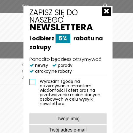
ZAPISZ SIĘ DO
NASZEGO
NEWSLETTERA
i odbierz
5%
rabatu na
zakupy
MENU
0
Ponadto będziesz otrzymywać:
STRONA GŁÓWNA
newsy
porady
DLA PSA
AKTYWNOŚĆ Z
atrakcyjne rabaty
PSEM
SZKOLENIE PSA
SZARPAK SKÓRZANY
JULIUS-K9®
Wyrażam zgodę na
otrzymywanie e-mailem
wiadomości i ofert oraz na
przetwarzanie moich danych
osobowych w celu wysyłki
newslettera.