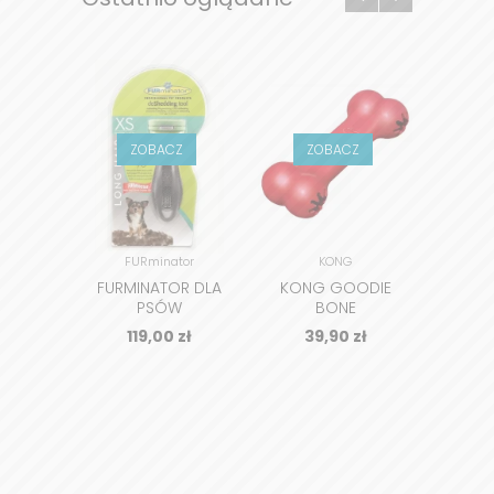
ZOBACZ
ZOBACZ
Z
FURminator
KONG
FURMINATOR DLA
KONG GOODIE
KON
PSÓW
BONE
DŁUGOWŁOSYCH
119,00
zł
39,90
zł
3