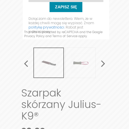
ZAPISZ SIĘ
Dołączam do newslettera. Wiem, że w
każdej chwili mogę się wypisać. Znam
politykę prywatności.
Rabat jest
jednorazowy.
This site is protected by reCAPTCHA and the Google
Privacy Policy
and
Terms of Service
apply.
Szarpak
skórzany Julius-
K9®