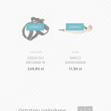
ZOBACZ
ZOBACZ
Z
Julius K9
Cazo
Flu
SZELKI DO
SMYCZ
CON
BIEGANIA W
BAWEŁNIANA
STAR
TERENIE DLA PSA
CAZO
BAZĄ 
229,80
zł
17,90
zł
1 0
JK9®SPEED
KOMU
1
DLA P
Najniż
Z
dni pr
STAR
1 
Ostatnio oglądane